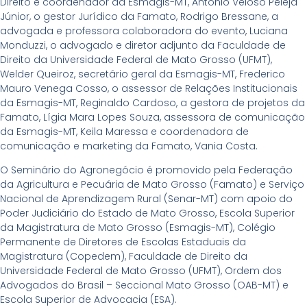
Direito e coordenador da Esmagis-MT, Antônio Veloso Peleja
Júnior, o gestor Jurídico da Famato, Rodrigo Bressane, a
advogada e professora colaboradora do evento, Luciana
Monduzzi, o advogado e diretor adjunto da Faculdade de
Direito da Universidade Federal de Mato Grosso (UFMT),
Welder Queiroz, secretário geral da Esmagis-MT, Frederico
Mauro Venega Cosso, o assessor de Relações Institucionais
da Esmagis-MT, Reginaldo Cardoso, a gestora de projetos da
Famato, Lígia Mara Lopes Souza, assessora de comunicação
da Esmagis-MT, Keila Maressa e coordenadora de
comunicação e marketing da Famato, Vania Costa.
O Seminário do Agronegócio é promovido pela Federação
da Agricultura e Pecuária de Mato Grosso (Famato) e Serviço
Nacional de Aprendizagem Rural (Senar-MT) com apoio do
Poder Judiciário do Estado de Mato Grosso, Escola Superior
da Magistratura de Mato Grosso (Esmagis-MT), Colégio
Permanente de Diretores de Escolas Estaduais da
Magistratura (Copedem), Faculdade de Direito da
Universidade Federal de Mato Grosso (UFMT), Ordem dos
Advogados do Brasil – Seccional Mato Grosso (OAB-MT) e
Escola Superior de Advocacia (ESA).