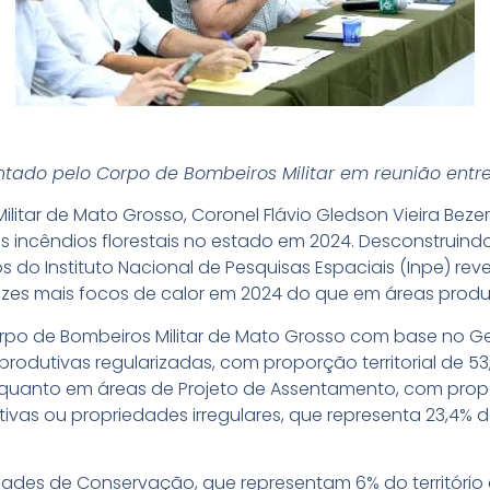
entado pelo Corpo de Bombeiros Militar em reunião entr
tar de Mato Grosso, Coronel Flávio Gledson Vieira Bezer
incêndios florestais no estado em 2024. Desconstruindo 
 do Instituto Nacional de Pesquisas Espaciais (Inpe) re
vezes mais focos de calor em 2024 do que em áreas produ
o de Bombeiros Militar de Mato Grosso com base no Geo
odutivas regularizadas, com proporção territorial de 53,
 Enquanto em áreas de Projeto de Assentamento, com propo
ivas ou propriedades irregulares, que representa 23,4% do 
des de Conservação, que representam 6% do território es