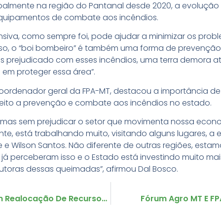
cipalmente na região do Pantanal desde 2020, a evolu
 equipamentos de combate aos incêndios.
siva, como sempre foi, pode ajudar a minimizar os probl
sso, o “boi bombeiro” é também uma forma de prevenção. 
is prejudicado com esses incêndios, uma terra demora a
o em proteger essa área”.
coordenador geral da FPA-MT, destacou a importância d
eito a prevenção e combate aos incêndios no estado.
o, mas sem prejudicar o setor que movimenta nossa econ
e, está trabalhando muito, visitando alguns lugares, a
e e Wilson Santos. Não diferente de outras regiões, est
s já perceberam isso e o Estado está investindo muito m
autoras dessas queimadas”, afirmou Dal Bosco.
Entidades Do Setor Produtivo Propõem Realocação De Recursos Para O Indea-MT
Fórum Agro MT E F