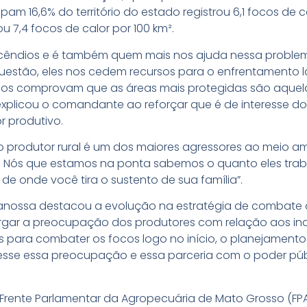
upam 16,6% do território do estado registrou 6,1 focos de
ou 7,4 focos de calor por 100 km².
incêndios e é também quem mais nos ajuda nessa proble
uestão, eles nos cedem recursos para o enfrentamento 
ados comprovam que as áreas mais protegidas são aquel
explicou o comandante ao reforçar que é de interesse d
or produtivo.
o produtor rural é um dos maiores agressores ao meio am
io. Nós que estamos na ponta sabemos o quanto eles tra
 de onde você tira o sustento de sua família”.
Canossa destacou a evolução na estratégia de combate a
gar a preocupação dos produtores com relação aos inc
para combater os focos logo no início, o planejamento 
sse essa preocupação e essa parceria com o poder públi
rente Parlamentar da Agropecuária de Mato Grosso (FP