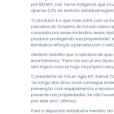
por 100 km², nas Terras Indígenas que oc
apenas 0,3% do território estadual registr
“O produtor é o que mais sofre com os 
parceiros do Governo do Estado nessa q
causados por esses incêndios, esses d
produtor protegendo sua propriedade”, 
Bombeiros reforçar a parceria com o set
Gledson ressalta que a narrativa de que 
levantamento. “Para nós isso já era óbv
tem lógica colocar fogo na própria casa,
O presidente do Fórum Agro MT, Itamar 
“Ao longo dos anos você consegue enxer
prevenção com equipamentos e recursos 
presente nas propriedades. Se não houve
pior este ano”, afirmou.
Para o deputado estadual e membro da F