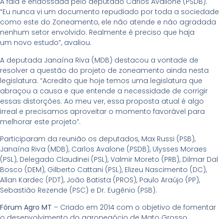
A fala é endossada pelo deputado Carlos Avallone (PSDB).
“Eu nunca vi um documento repudiado por toda a sociedade
como este do Zoneamento, ele não atende e não agradada
nenhum setor envolvido. Realmente é preciso que haja
um novo estudo”, avaliou.
A deputada Janaína Riva (MDB) destacou a vontade de
resolver a questão do projeto de zoneamento ainda nesta
legislatura. “Acredito que hoje temos uma legislatura que
abraçou a causa e que entende a necessidade de corrigir
essas distorções. Ao meu ver, essa proposta atual é algo
irreal e precisamos aproveitar o momento favorável para
melhorar este projeto”.
Participaram da reunião os deputados, Max Russi (PSB),
Janaína Riva (MDB), Carlos Avalone (PSDB), Ulysses Moraes
(PSL), Delegado Claudinei (PSL), Valmir Moreto (PRB), Dilmar Dal
Bosco (DEM), Gilberto Cattani (PSL), Elizeu Nascimento (DC),
Allan Kardec (PDT), João Batista (PROS), Paulo Araújo (PP),
Sebastião Rezende (PSC) e Dr. Eugênio (PSB).
Fórum Agro MT
– Criado em 2014 com o objetivo de fomentar
o desenvolvimento do agronegócio de Mato Grosso,