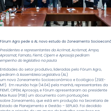
Fórum Agro pede a AL novo estudo do Zoneamento Socioeconô
Presidentes e representantes da Acrimat, Acrismat, Ampa,
Aprosmat, Famato, Fiemt, Cipem e Aprosoja pediram
empenho do legislativo na pauta
Entidades do setor produtivo, lideradas pelo Fórum Agro,
pediram à Assembleia Legislativa (AL)
um novo Zoneamento Socioeconômico e Ecológico (ZSEE-
MT). Em reunião hoje (14.04) pela manhã, representantes da
FIEMT, CIPEM, Aprosoja, e Fórum apresentaram ao presidente
Max Russi (PSB) um documento com pontuações
sobre Zoneamento, que está em produção na Secretaria de
Estado de Planejamento e Gestão – SEPLAG. Foi decidido
ainda a criação de um grupo de trabalho com foco na