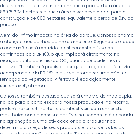
defensores da ferrovia informam que o parque tem área de
859.797,04 hectares e que a área a ser desafetada para a
construção é de 860 hectares, equivalente a cerca de 0,1% do
parque.
Além do ínfimo impacto na área do parque, Canossa chama
a atenção aos ganhos ao meio ambiente. Segundo ele, após
a conclusão será reduzido drasticamente o fluxo de
caminhões pela BR 163, o que implicará diretamente na
redução tanto da emissão CO
quanto de acidentes na
2
rodovia. “Também é preciso dizer que o traçado da ferrovia
acompanha o da BR-163, o que vai promover uma mínima
remoção da vegetação. A ferrovia é ecologicamente
sustentável”, afirmou.
Canossa também destaca que será uma via de mão dupla,
na ida para o porto escoará nossa produção e, no retorno,
poderá trazer fertilizantes e combustíveis com um custo
mais baixo para o consumidor. “Nossa economia é baseada
no agronegócio, uma atividade onde o produtor não
determina o preço de seus produtos e absorve todos os
custos de produção e transporte. Temos a expectativa de