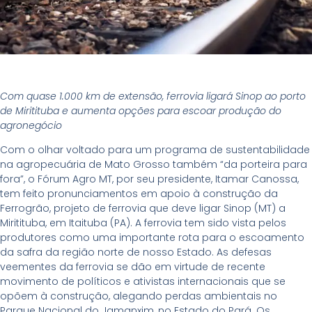
Com quase 1.000 km de extensão, ferrovia ligará Sinop ao porto
de Miritituba e aumenta opções para escoar produção do
agronegócio
Com o olhar voltado para um programa de sustentabilidade
na agropecuária de Mato Grosso também “da porteira para
fora”, o Fórum Agro MT, por seu presidente, Itamar Canossa,
tem feito pronunciamentos em apoio à construção da
Ferrogrão, projeto de ferrovia que deve ligar Sinop (MT) a
Miritituba, em Itaituba (PA). A ferrovia tem sido vista pelos
produtores como uma importante rota para o escoamento
da safra da região norte de nosso Estado. As defesas
veementes da ferrovia se dão em virtude de recente
movimento de políticos e ativistas internacionais que se
opõem à construção, alegando perdas ambientais no
Parque Nacional do Jamanxim, no Estado do Pará. Os